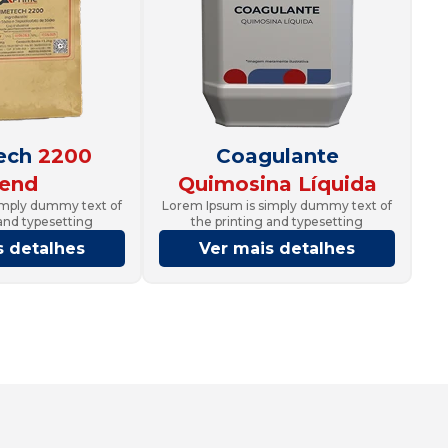
ech
2200
Coagulante
lend
Quimosina Líquida
imply dummy text of
Lorem Ipsum is simply dummy text of
 and typesetting
the printing and typesetting
s detalhes
Ver mais detalhes